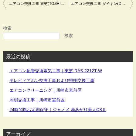
投
エアコン交換工事 東芝(TOSHIBA)エアコン H-Mシリーズ ホワイト RAS-H221M-W 照明機器交換工事 HLDZ06208 ホタルクス(NEC) LEDシーリングライト 電気工事 川崎市宮前区
エアコン交換工事 ダイキン(DAIKIN) F288TDS-W R288DS 富士通ゼネラル AS-AH280K-W 室外機ベランダ天井吊り設置 電気工事 川崎市宮前区
稿
ナ
ビ
検索
ゲ
検索
ー
シ
最近の投稿
ョ
ン
エアコン配管交換電気工事｜東芝 RAS-2212T-W
テレビドアホン交換工事および照明交換工事
エアコンクリーニング｜川崎市宮前区
照明交換工事｜川崎市宮前区
24時間風呂定期保守｜ジャノメ 湯あがり美人CSⅡ
アーカイブ