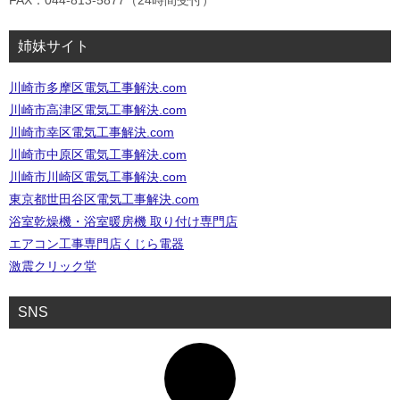
FAX：044-813-5877（24時間受付）
姉妹サイト
川崎市多摩区電気工事解決.com
川崎市高津区電気工事解決.com
川崎市幸区電気工事解決.com
川崎市中原区電気工事解決.com
川崎市川崎区電気工事解決.com
東京都世田谷区電気工事解決.com
浴室乾燥機・浴室暖房機 取り付け専門店
エアコン工事専門店くじら電器
激震クリック堂
SNS
ア
イ
コ
ン
リ