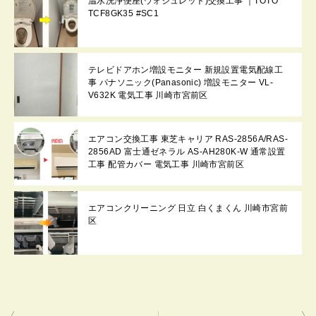
温水洗浄便座(ウォシュレット)交換工事 ｜TOTO
TCF8GK35 #SC1
テレビドアホン増設モニター 新規設置電気配線工
事 パナソニック(Panasonic) 増設モニター VL-
V632K 電気工事 川崎市宮前区
エアコン交換工事 東芝キャリア RAS-2856A/RAS-
2856AD 富士通ゼネラル AS-AH280K-W 通常設置
工事 配管カバー 電気工事 川崎市宮前区
エアコンクリーニング 日立 白くまくん 川崎市宮前
区