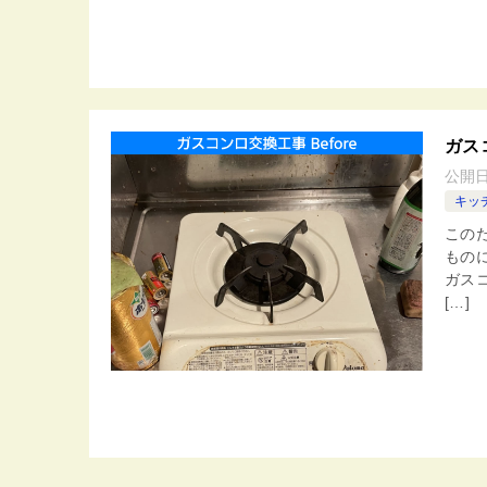
ガス
公開
キッ
この
もの
ガス
[…]