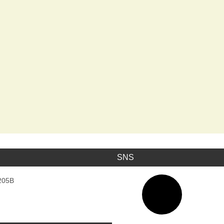
SNS
ア
05B
イ
コ
ン
リ
ン
ク