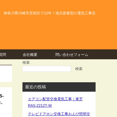
神奈川県川崎市宮前区で12年！地元密着型の電気工事店
質問
会社概要
問い合わせフォーム
検索
検索
最近の投稿
-
エアコン配管交換電気工事｜東芝
-
RAS-2212T-W
テレビドアホン交換工事および照明交