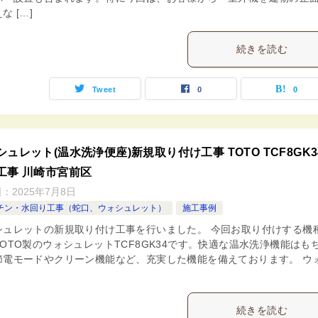
な […]
続きを読む
Tweet
0
0
シュレット(温水洗浄便座)新規取り付け工事 TOTO TCF8GK3
工事 川崎市宮前区
日：
2025年7月8日
チン・水回り工事（蛇口、ウォシュレット）
施工事例
シュレットの新規取り付け工事を行いました。 今回お取り付けする機
OTO製のウォシュレットTCF8GK34です。快適な温水洗浄機能はも
節電モードやクリーン機能など、充実した機能を備えております。 ウ
続きを読む