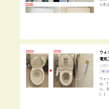
ら見え
ウォ
電気
公開
キッ
ウォ
は、T
ん、
[…]