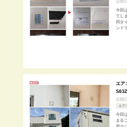
公開
今回
てし
同タ
ンドで
エア
S63
公開
エア
今回
まる
管カ