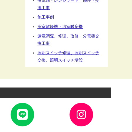
換気扇・レンジフード 修理・交
換工事
施工事例
浴室乾燥機・浴室暖房機
漏電調査、修理、改修・分電盤交
換工事
照明スイッチ修理、照明スイッチ
交換、照明スイッチ増設
ア
ア
イ
イ
コ
コ
ン
ン
リ
リ
ン
ン
ク
ク