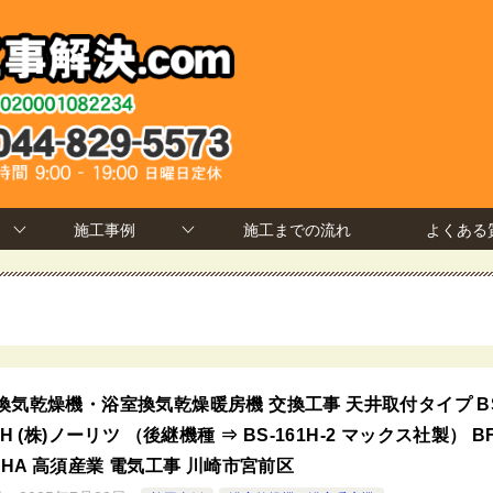
施工事例
施工までの流れ
よくある
換気乾燥機・浴室換気乾燥暖房機 交換工事 天井取付タイプ BS
LH (株)ノーリツ （後継機種 ⇒ BS-161H-2 マックス社製） BF
1SHA 高須産業 電気工事 川崎市宮前区