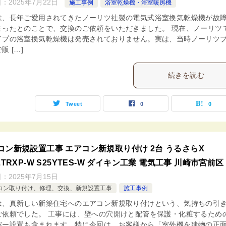
日：
2025年7月22日
施工事例
浴室乾燥機・浴室暖房機
は、長年ご愛用されてきたノーリツ社製の電気式浴室換気乾燥機が故
まったとのことで、交換のご依頼をいただきました。 現在、ノーリツ
イプの浴室換気乾燥機は発売されておりません。実は、当時ノーリツ
販 […]
続きを読む
Tweet
0
0
コン新規設置工事 エアコン新規取り付け 2台 うるさらX
ZTRXP-W S25YTES-W ダイキン工業 電気工事 川崎市宮前区
日：
2025年7月15日
コン取り付け、修理、交換、新規設置工事
施工事例
は、真新しい新築住宅へのエアコン新規取り付けという、気持ちの引
ご依頼でした。 工事には、壁への穴開けと配管を保護・化粧するため
バー設置も含まれます。特に今回は、お客様から「室外機を建物の正