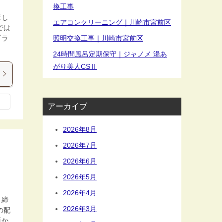
換工事
障し
エアコンクリーニング｜川崎市宮前区
では
ブラ
照明交換工事｜川崎市宮前区
24時間風呂定期保守｜ジャノメ 湯あ
がり美人CSⅡ
アーカイブ
2026年8月
2026年7月
2026年6月
2026年5月
2026年4月
き締
2026年3月
の配
面か