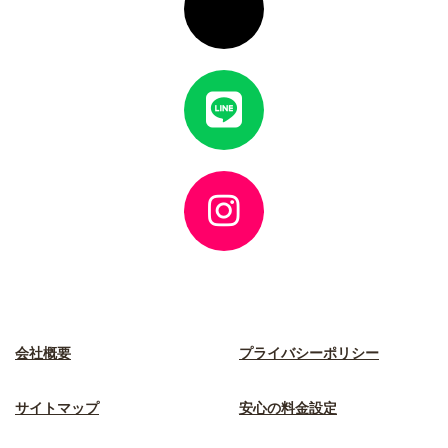
コ
ン
リ
ン
ク
ア
イ
コ
ン
リ
ン
ク
ア
イ
コ
ン
リ
ン
ク
会社概要
プライバシーポリシー
サイトマップ
安心の料金設定