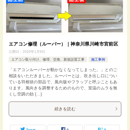
エアコン修理（ルーバー）｜神奈川県川崎市宮前区
公開日：
2026年1月9日
エアコン取り付け、修理、交換、新規設置工事
施工事例
「エアコンルーバーが動かなくなってしまった。」とのご
相談をいただきました。ルーバーとは、吹き出し口につい
ている羽根状の部品で、風向版やフラップと呼ぶこともあ
ります。風向きを調整するためのもので、室温のムラを無
くし空調の効 […]
続きを読む
Tweet
0
0