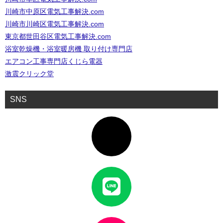
川崎市中原区電気工事解決.com
川崎市川崎区電気工事解決.com
東京都世田谷区電気工事解決.com
浴室乾燥機・浴室暖房機 取り付け専門店
エアコン工事専門店くじら電器
激震クリック堂
SNS
ア
イ
コ
ン
リ
ン
ク
ア
イ
コ
ン
リ
ン
ク
ア