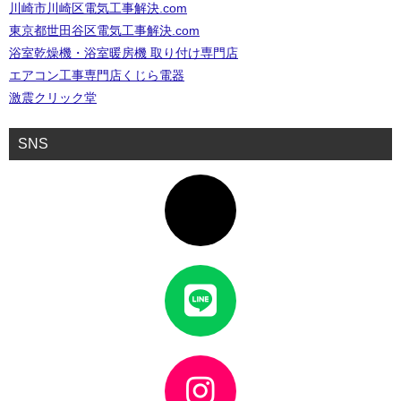
川崎市川崎区電気工事解決.com
東京都世田谷区電気工事解決.com
浴室乾燥機・浴室暖房機 取り付け専門店
エアコン工事専門店くじら電器
激震クリック堂
SNS
ア
イ
コ
ン
リ
ン
ク
ア
イ
コ
ン
リ
ン
ク
ア
イ
コ
ン