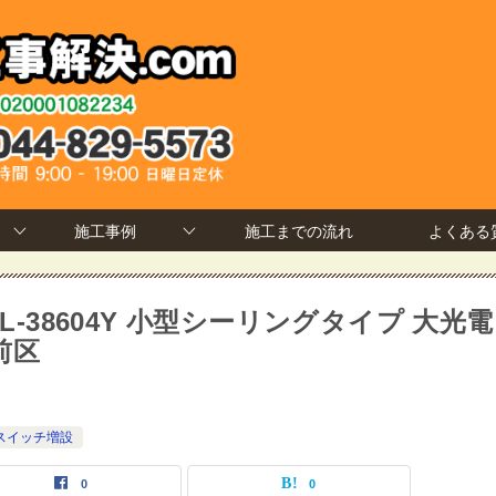
施工事例
施工までの流れ
よくある
L-38604Y 小型シーリングタイプ 大光電
前区
スイッチ増設
0
0