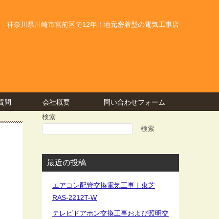
神奈川県川崎市宮前区で12年！地元密着型の電気工事店
質問
会社概要
問い合わせフォーム
検索
検索
最近の投稿
エアコン配管交換電気工事｜東芝
RAS-2212T-W
テレビドアホン交換工事および照明交