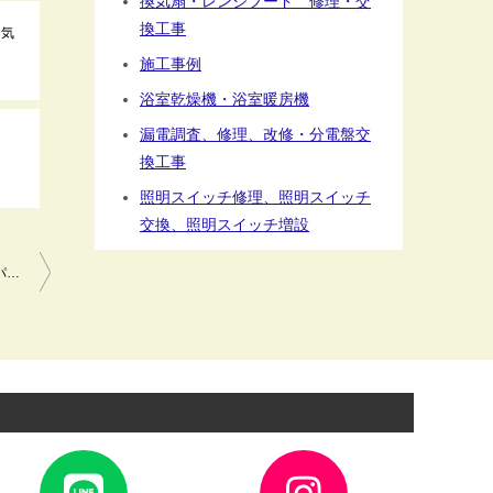
換気扇・レンジフード 修理・交
換工事
電気
施工事例
浴室乾燥機・浴室暖房機
漏電調査、修理、改修・分電盤交
換工事
照明スイッチ修理、照明スイッチ
交換、照明スイッチ増設
コンセント交換工事 電気工事 埋込ダブルコンセントWN1302010 パナソニック 川崎市宮前区
ア
ア
イ
イ
コ
コ