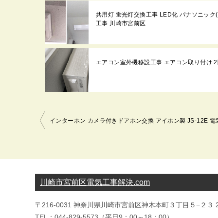
共用灯 蛍光灯交換工事 LED化 パナソニック(Panas
工事 川崎市宮前区
エアコン室外機移設工事 エアコン取り付け 2階から
投
稿
ナ
ビ
ゲ
ー
川崎市宮前区電気工事解決.com
シ
〒216-0031 神奈川県川崎市宮前区神木本町３丁目５−２３ 2
ョ
TEL：044-829-5573（平日9：00～18：00）