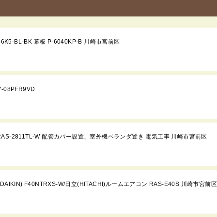
-BL-BK 幕板 P-6040KP-B 川崎市宮前区
8PFR9VD
 RAS-2811TL-W 配管カバー設置、室外機ベランダ置き 電気工事 川崎市宮前区
IN) F40NTRXS-W/日立(HITACHI)ルームエアコン RAS-E40S 川崎市宮前区