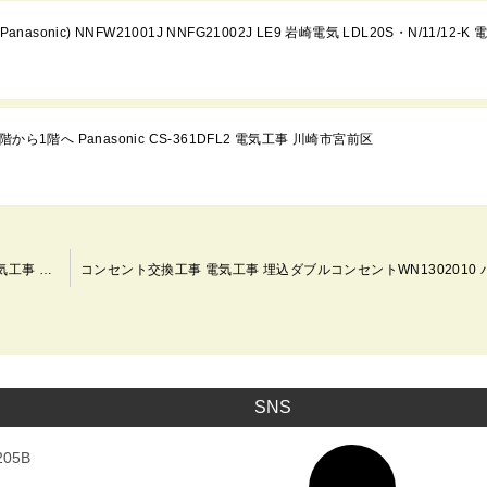
onic) NNFW21001J NNFG21002J LE9 岩崎電気 LDL20S・N/11/12-K 
1階へ Panasonic CS-361DFL2 電気工事 川崎市宮前区
インターホン カメラ付きドアホン交換 アイホン製 JS-12E 電気工事 川崎市宮前区
SNS
ア
05B
イ
コ