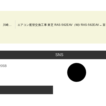
エアコンクリーニング3台（天井カセット型／ルームエアコン） 川崎市宮前区
SNS
ア
05B
イ
コ
ン
リ
ン
ク