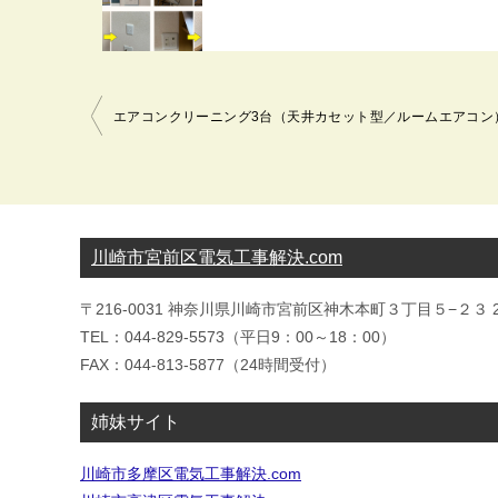
投
稿
ナ
ビ
ゲ
ー
川崎市宮前区電気工事解決.com
シ
〒216-0031 神奈川県川崎市宮前区神木本町３丁目５−２３ 2
ョ
TEL：044-829-5573（平日9：00～18：00）
ン
FAX：044-813-5877（24時間受付）
姉妹サイト
川崎市多摩区電気工事解決.com