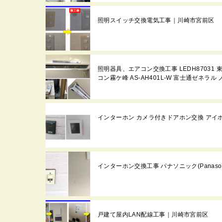
照明スイッチ交換電気工事｜川崎市宮前区
照明器具、エアコン交換工事 LEDH87031 東芝
コン霧ケ峰 AS-AH401L-W 富士通ゼネラ
インターホン カメラ付きドアホン交換 アイホン
インターホン交換工事 パナソニック(Panason
戸建て屋内LAN配線工事｜川崎市宮前区