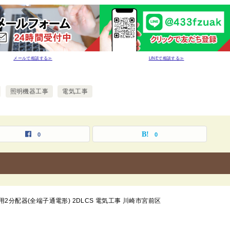
メールで相談する≫
LINEで相談する≫
照明機器工事
電気工事
0
0
外用2分配器(全端子通電形) 2DLCS 電気工事 川崎市宮前区