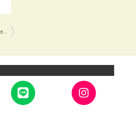
エアコン配管交換工事 東芝 RAS-562EAV（W)/ RAS-562EAV→ 富士通AS-AH562M-W 川崎市宮前区
ア
ア
イ
イ
コ
コ
ン
ン
リ
リ
ン
ン
ク
ク