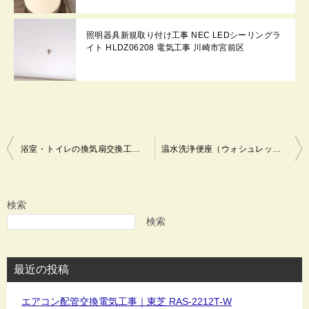
照明器具新規取り付け工事 NEC LEDシーリングラ
イト HLDZ06208 電気工事 川崎市宮前区
投
浴室・トイレの換気扇交換工事および温水洗浄便座新規取付工事
温水洗浄便座（ウォシュレット）交換工事｜パナソニック CH941SPF
稿
ナ
ビ
検索
ゲ
検索
ー
シ
最近の投稿
ョ
ン
エアコン配管交換電気工事｜東芝 RAS-2212T-W