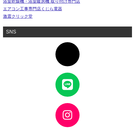
浴室乾燥機・浴室暖房機 取り付け専門店
エアコン工事専門店くじら電器
激震クリック堂
SNS
ア
イ
コ
ン
リ
ン
ク
ア
イ
コ
ン
リ
ン
ク
ア
イ
コ
ン
リ
ン
ク