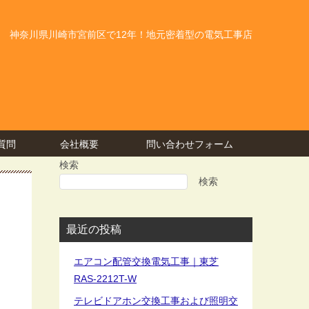
神奈川県川崎市宮前区で12年！地元密着型の電気工事店
質問
会社概要
問い合わせフォーム
検索
検索
最近の投稿
エアコン配管交換電気工事｜東芝
RAS-2212T-W
テレビドアホン交換工事および照明交