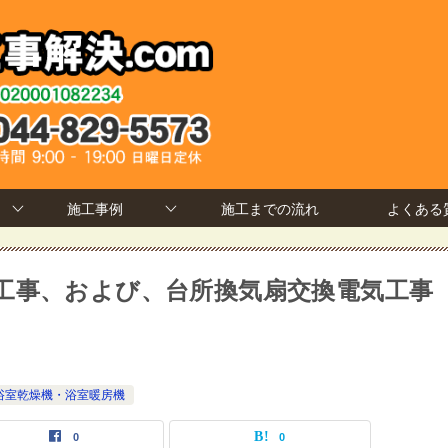
施工事例
施工までの流れ
よくある
工事、および、台所換気扇交換電気工事
浴室乾燥機・浴室暖房機
0
0