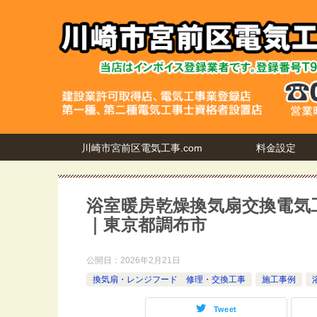
川崎市宮前区電気工事.com
料金設定
浴室暖房乾燥換気扇交換電気
｜東京都調布市
公開日：
2026年2月21日
換気扇・レンジフード 修理・交換工事
施工事例
Tweet