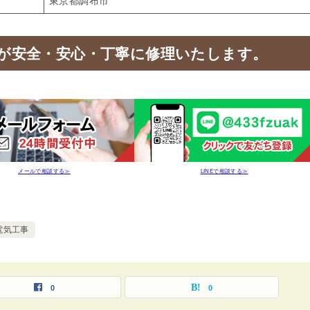
東京都調布市
が安全・安心・丁寧に修理いたします。
メールで相談する≫
LINEで相談する≫
電気工事
0
0