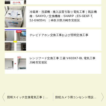
冷蔵庫・洗濯機 - 搬入設置引取り電気工事｜既設機
種：SANYO／交換機種：SHARP（ES-GE6F-T,
SJ-GW35H）｜神奈川県川崎市宮前区
テレビドアホン交換工事および照明交換工事
レンジフード交換工事 三菱 V-603K7-BL 電気工事
川崎市宮前区
投
照明スイッチ交換電気工事｜川崎市宮前区
防犯カメラ用コンセント増設工事｜神奈川県川崎市宮前区
稿