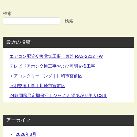
ナ
ビ
検索
ゲ
検索
ー
シ
最近の投稿
ョ
ン
エアコン配管交換電気工事｜東芝 RAS-2212T-W
テレビドアホン交換工事および照明交換工事
エアコンクリーニング｜川崎市宮前区
照明交換工事｜川崎市宮前区
24時間風呂定期保守｜ジャノメ 湯あがり美人CSⅡ
アーカイブ
2026年8月