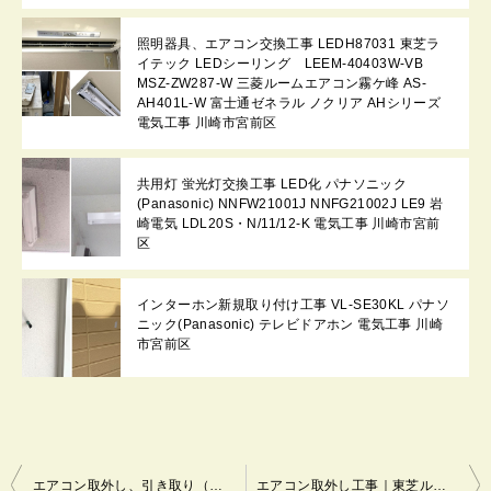
照明器具、エアコン交換工事 LEDH87031 東芝ラ
イテック LEDシーリング LEEM-40403W-VB
MSZ-ZW287-W 三菱ルームエアコン霧ケ峰 AS-
AH401L-W 富士通ゼネラル ノクリア AHシリーズ
電気工事 川崎市宮前区
共用灯 蛍光灯交換工事 LED化 パナソニック
(Panasonic) NNFW21001J NNFG21002J LE9 岩
崎電気 LDL20S・N/11/12-K 電気工事 川崎市宮前
区
インターホン新規取り付け工事 VL-SE30KL パナソ
ニック(Panasonic) テレビドアホン 電気工事 川崎
市宮前区
投
エアコン取外し、引き取り（処分）配管電気工事｜東芝ルームエアコン RAS-221NT RAS-221NAT｜神奈川県横浜市青葉区
エアコン取外し工事｜東芝ルームエアコン RAS-221NT RAS-221NAT｜東京都調布市