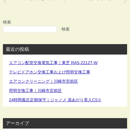
稿
ナ
ビ
検索
ゲ
検索
ー
シ
最近の投稿
ョ
ン
エアコン配管交換電気工事｜東芝 RAS-2212T-W
テレビドアホン交換工事および照明交換工事
エアコンクリーニング｜川崎市宮前区
照明交換工事｜川崎市宮前区
24時間風呂定期保守｜ジャノメ 湯あがり美人CSⅡ
アーカイブ