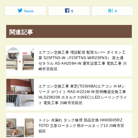
Tweet
0
0
関連記事
エアコン交換工事 埋設配管 配管カバー ダイキン工
業 S25FTNS-W（F25FTNS-W/R25FNS） 富士通
ゼネラル AS-AH259H-W 通常設置工事 電気工事 川
崎市宮前区
エアコン交換工事 東芝(TOSHIBA)エアコン H-Mシ
リーズ ホワイト RAS-H221M-W 照明機器交換工事
HLDZ06208 ホタルクス(NEC) LEDシーリングライ
ト 電気工事 川崎市宮前区
トイレ 水漏れ タンク修理 部品交換 HH06005RZ
TOTO 立形ロータンク用ボールタップ13 川崎市宮
前区