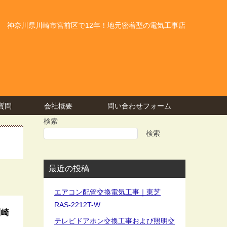
神奈川県川崎市宮前区で12年！地元密着型の電気工事店
質問
会社概要
問い合わせフォーム
検索
検索
最近の投稿
エアコン配管交換電気工事｜東芝
RAS-2212T-W
川崎
テレビドアホン交換工事および照明交