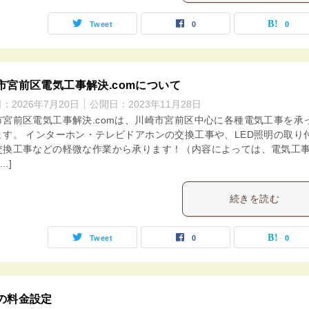
Tweet
0
0
市宮前区電気工事解決.comについて
日：
2026年7月20日
公開日：
2023年11月28日
市宮前区電気工事解決.comは、川崎市宮前区中心に各種電気工事を承
ます。 インターホン・テレビドアホンの交換工事や、LED照明の取り
交換工事などの軽微な作業から承ります！（内容によっては、電気工
…]
続きを読む
Tweet
0
0
の料金設定