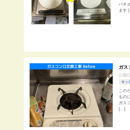
パネ
ます [
ガス
公開
キッ
この
もの
ガス
[…]