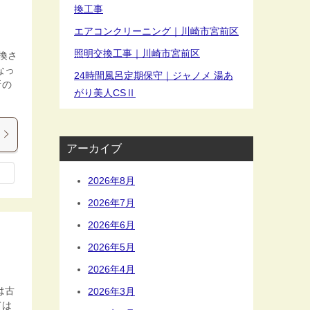
換工事
エアコンクリーニング｜川崎市宮前区
照明交換工事｜川崎市宮前区
換さ
なっ
24時間風呂定期保守｜ジャノメ 湯あ
新の
がり美人CSⅡ
アーカイブ
2026年8月
2026年7月
2026年6月
2026年5月
2026年4月
は古
2026年3月
ては