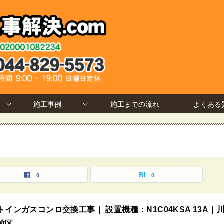
施工事例
施工までの流れ
よくある
0
0
トインガスコンロ交換工事｜ 設置機種：N1C04KSA 13A｜
前区