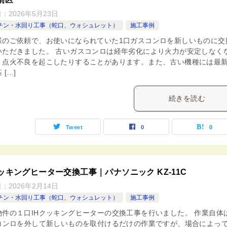
日：
2026年5月23日
チン・水回り工事（蛇口、ウォシュレット）
施工事例
様のご依頼で、お使いになられていた1口ガスコンロを新しいものに交
いただきました。 古いガスコンロは経年劣化により火力が安定しなく
、点火不良を起こしたりすることがあります。また、古い機種には最
 […]
続きを読む
Tweet
0
0
クッキングヒーター交換工事｜パナソニック KZ-11C
日：
2026年2月14日
チン・水回り工事（蛇口、ウォシュレット）
施工事例
物件の１口IHクッキングヒーターの交換工事を行いました。 作業自体
Hコンロを外して新しいものを取付けるだけの作業ですが、場合によっ