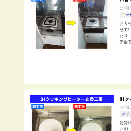
公開
キッ
お客
せて
たり
安全基
IH
公開
キッ
賃貸
いI