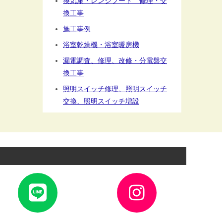
換気扇・レンジフード 修理・交
換工事
施工事例
浴室乾燥機・浴室暖房機
漏電調査、修理、改修・分電盤交
換工事
照明スイッチ修理、照明スイッチ
交換、照明スイッチ増設
ア
ア
イ
イ
コ
コ
ン
ン
リ
リ
ン
ン
ク
ク