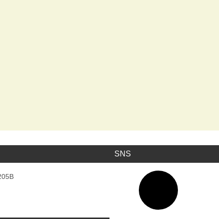
SNS
ア
05B
イ
コ
ン
リ
ン
ク