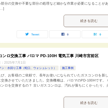
ル部分の交換や不要な部分の処理など細かな作業が必要になることが
…]
続きを読む
Tweet
0
0
コンロ交換工事 パロマ PD-100H 電気工事 川崎市宮前区
日：
2025年7月1日
チン・水回り工事（蛇口、ウォシュレット）
施工事例
たび、お客様のご依頼で、長年お使いになられていたガスコンロを新
に交換させていただきました。交換機種は、パロマのPD-100Hです。 
コンロを交換するの？ 古いガスコンロは、汚れが落ちにくかったり、
続きを読む