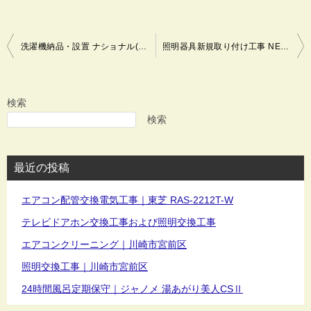
投
洗濯機納品・設置 ナショナル(National) NA-F70PX6 シャープ(SHARP) ES-GE7F-W 川崎市宮前区
照明器具新規取り付け工事 NEC LEDシーリングライト HLDZ06208 電気工事 川崎市宮前区
稿
ナ
ビ
検索
ゲ
検索
ー
シ
最近の投稿
ョ
ン
エアコン配管交換電気工事｜東芝 RAS-2212T-W
テレビドアホン交換工事および照明交換工事
エアコンクリーニング｜川崎市宮前区
照明交換工事｜川崎市宮前区
24時間風呂定期保守｜ジャノメ 湯あがり美人CSⅡ