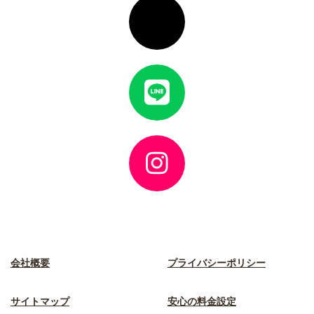
イ
コ
ン
リ
ン
ク
ア
イ
コ
ン
リ
ン
ク
ア
イ
コ
ン
リ
ン
ク
会社概要
プライバシーポリシー
サイトマップ
安心の料金設定