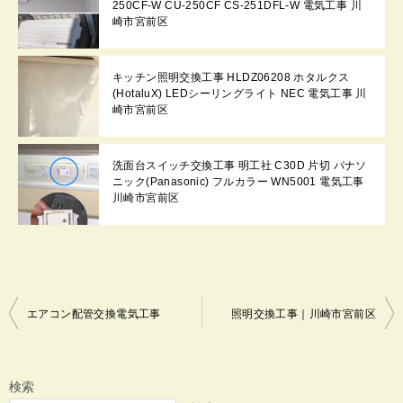
250CF-W CU-250CF CS-251DFL-W 電気工事 川
崎市宮前区
キッチン照明交換工事 HLDZ06208 ホタルクス
(HotaluX) LEDシーリングライト NEC 電気工事 川
崎市宮前区
洗面台スイッチ交換工事 明工社 C30D 片切 パナソ
ニック(Panasonic) フルカラー WN5001 電気工事
川崎市宮前区
投
エアコン配管交換電気工事
照明交換工事｜川崎市宮前区
稿
ナ
ビ
検索