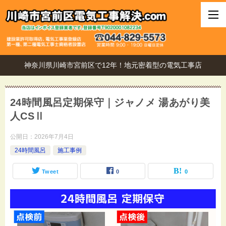
神奈川県川崎市宮前区で12年！地元密着型の電気工事店
24時間風呂定期保守｜ジャノメ 湯あがり美
人CSⅡ
公開日：
2026年7月4日
24時間風呂
施工事例
Tweet
0
0