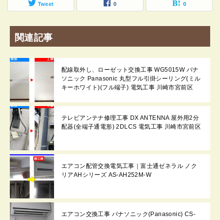
Tweet
0
0
関連記事
配線取外し、ローゼット交換工事 WG5015W パナ
ソニック Panasonic 丸型フル引掛シーリング(ミル
キーホワイト)(フル端子) 電気工事 川崎市宮前区
テレビアンテナ修理工事 DX ANTENNA 屋外用2分
配器(全端子通電形) 2DLCS 電気工事 川崎市宮前区
エアコン配管交換電気工事｜富士通ゼネラル ノク
リアAHシリーズ AS-AH252M-W
エアコン交換工事 パナソニック(Panasonic) CS-