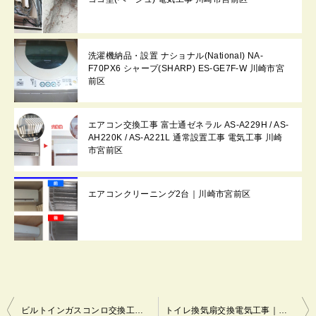
洗濯機納品・設置 ナショナル(National) NA-
F70PX6 シャープ(SHARP) ES-GE7F-W 川崎市宮
前区
エアコン交換工事 富士通ゼネラル AS-A229H / AS-
AH220K / AS-A221L 通常設置工事 電気工事 川崎
市宮前区
エアコンクリーニング2台｜川崎市宮前区
投
ビルトインガスコンロ交換工事｜ 設置機種：N1C04KSA 13A｜川崎市宮前区
トイレ換気扇交換電気工事｜パナソニック FY-08PFR9VD