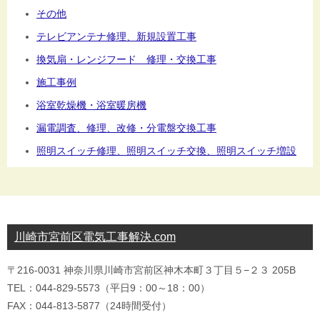
その他
テレビアンテナ修理、新規設置工事
換気扇・レンジフード 修理・交換工事
施工事例
浴室乾燥機・浴室暖房機
漏電調査、修理、改修・分電盤交換工事
照明スイッチ修理、照明スイッチ交換、照明スイッチ増設
川崎市宮前区電気工事解決.com
〒216-0031 神奈川県川崎市宮前区神木本町３丁目５−２３ 205B
TEL：044-829-5573（平日9：00～18：00）
FAX：044-813-5877（24時間受付）