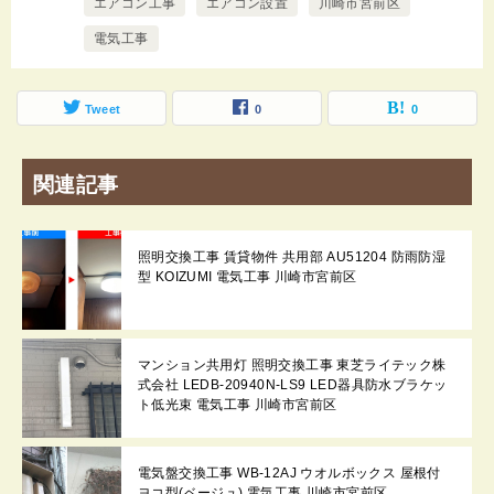
エアコン工事
エアコン設置
川崎市宮前区
電気工事
Tweet
0
0
関連記事
照明交換工事 賃貸物件 共用部 AU51204 防雨防湿
型 KOIZUMI 電気工事 川崎市宮前区
マンション共用灯 照明交換工事 東芝ライテック株
式会社 LEDB-20940N-LS9 LED器具防水ブラケッ
ト低光束 電気工事 川崎市宮前区
電気盤交換工事 WB-12AJ ウオルボックス 屋根付
ヨコ型(ベージュ) 電気工事 川崎市宮前区