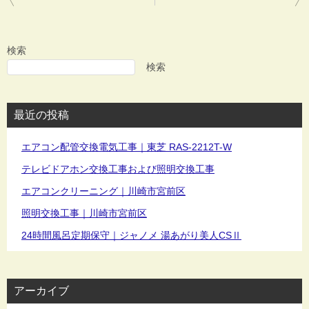
稿
ナ
ビ
検索
ゲ
検索
ー
シ
最近の投稿
ョ
ン
エアコン配管交換電気工事｜東芝 RAS-2212T-W
テレビドアホン交換工事および照明交換工事
エアコンクリーニング｜川崎市宮前区
照明交換工事｜川崎市宮前区
24時間風呂定期保守｜ジャノメ 湯あがり美人CSⅡ
アーカイブ