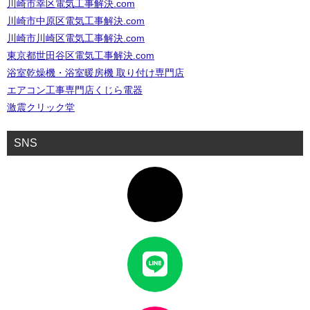
川崎市幸区電気工事解決.com
川崎市中原区電気工事解決.com
川崎市川崎区電気工事解決.com
東京都世田谷区電気工事解決.com
浴室乾燥機・浴室暖房機 取り付け専門店
エアコン工事専門店くじら電器
激震クリック堂
SNS
ア
イ
コ
ン
リ
ン
ク
ア
イ
コ
ン
リ
ン
ク